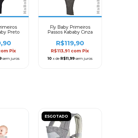
rimeiros
Fly Baby Primeiros
aby Preto
Passos Kababy Cinza
9,90
R$119,90
com
Pix
R$113,91
com
Pix
9
sem juros
10
x de
R$11,99
sem juros
ESGOTADO