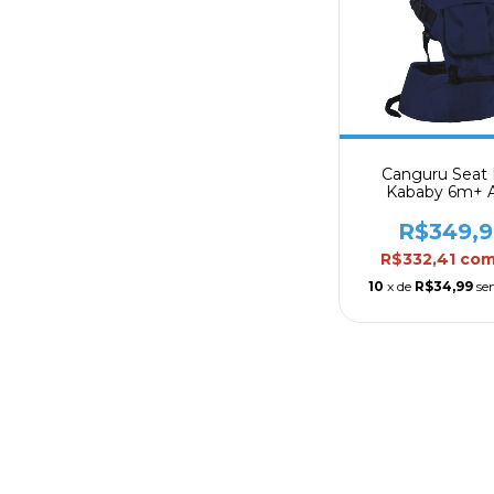
Canguru Seat 
Kababy 6m+ A
R$349,
R$332,41
co
10
x de
R$34,99
se