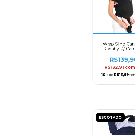
Wrap Sling Ca
Kababy P/ Car
Bebes Confort
Preto
R$139,9
R$132,91
co
10
x de
R$13,99
se
ESGOTADO