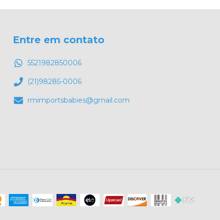
Entre em contato
5521982850006
(21)98285-0006
rmimportsbabies@gmail.com