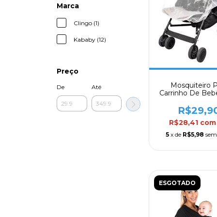
Marca
Clingo (1)
Kababy (12)
Preço
Mosquiteiro P
De
Até
Carrinho De Be
Elástico Cli
R$29,9
R$28,41
com
5
x de
R$5,98
sem
ESGOTADO