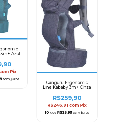
rgonomic
 3m+ Azul
9,90
com
Pix
9
sem juros
Canguru Ergonomic
Line Kababy 3m+ Cinza
R$259,90
R$246,91
com
Pix
10
x de
R$25,99
sem juros