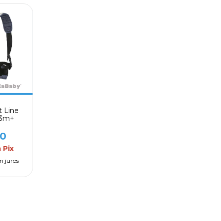
t Line
 3m+
90
m
Pix
m juros