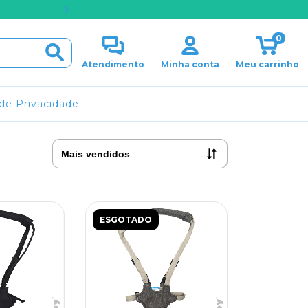
PARCELAMENTO EM ATÉ 
0
Atendimento
Minha conta
Meu carrinho
 de Privacidade
ESGOTADO