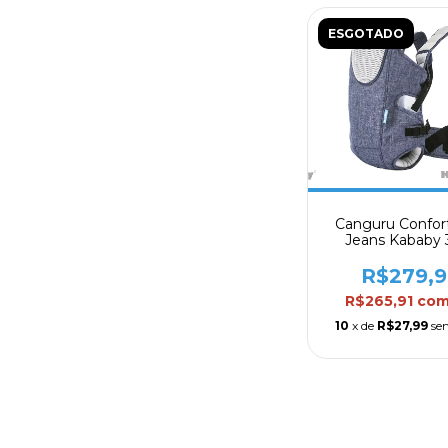
ESGOTADO
Canguru Confor
Jeans Kababy
R$279,
R$265,91
co
10
x de
R$27,99
se