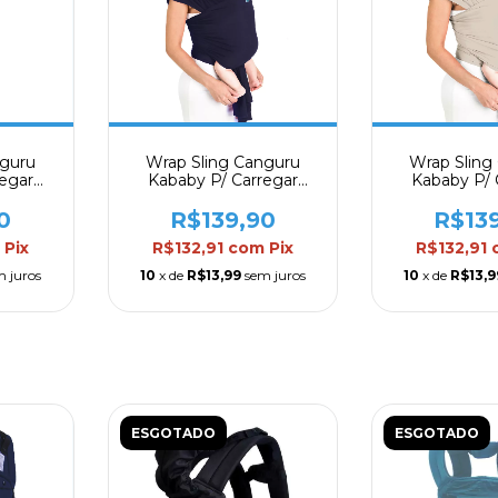
nguru
Wrap Sling Canguru
Wrap Sling
regar
Kababy P/ Carregar
Kababy P/ 
avel
Bebes Confortavel Azul
Bebes Confor
0
R$139,90
R$13
m
Pix
R$132,91
com
Pix
R$132,91
m juros
10
x de
R$13,99
sem juros
10
x de
R$13,9
ESGOTADO
ESGOTADO