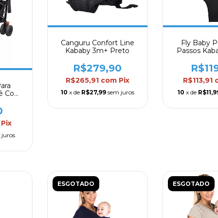
Canguru Confort Line
Fly Baby P
Kababy 3m+ Preto
Passos Kab
R$279,90
R$11
R$265,91
com
Pix
R$113,91
ara
10
x de
R$27,99
sem juros
10
x de
R$11,9
bê Com
ngo
0
Pix
 juros
ESGOTADO
ESGOTADO