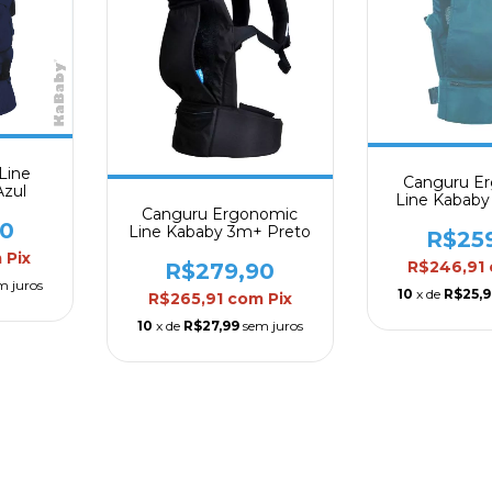
Line
Canguru E
zul
Line Kababy
Canguru Ergonomic
90
Line Kababy 3m+ Preto
R$25
m
Pix
R$246,91
R$279,90
m juros
10
x de
R$25,9
R$265,91
com
Pix
10
x de
R$27,99
sem juros