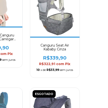
 Canguru
Carregar
tavel Bege
Canguru Seat Air
9,90
Kababy Cinza
com
Pix
R$339,90
9
sem juros
R$322,91
com
Pix
10
x de
R$33,99
sem juros
ESGOTADO