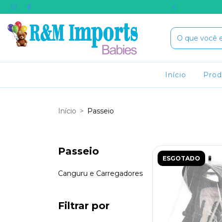
RA COMPRA USE O CUPOM BEMVINDO
Início
Pro
Início
>
Passeio
Passeio
ESGOTADO
Canguru e Carregadores
Filtrar por