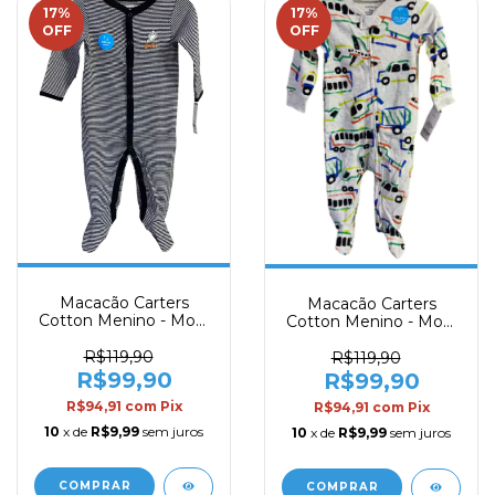
17
%
17
%
OFF
OFF
Macacão Carters
Macacão Carters
Cotton Menino - Mod.
Cotton Menino - Mod.
34
57
R$119,90
R$119,90
R$99,90
R$99,90
R$94,91
com
Pix
R$94,91
com
Pix
10
x de
R$9,99
sem juros
10
x de
R$9,99
sem juros
COMPRAR
COMPRAR