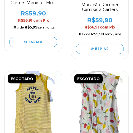
Carters Menino - Mod.
Macacão Romper
01
Camiseta Carters
R$59,90
Menino - Mod. 27
R$59,90
R$56,91
com
Pix
10
x de
R$5,99
sem juros
R$56,91
com
Pix
10
x de
R$5,99
sem juros
ESPIAR
ESPIAR
ESGOTADO
ESGOTADO