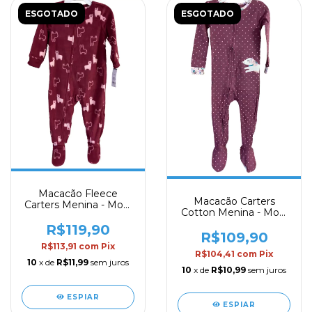
ESGOTADO
ESGOTADO
Macacão Fleece
Macacão Carters
Carters Menina - Mod.
Cotton Menina - Mod.
77
79
R$119,90
R$109,90
R$113,91
com
Pix
R$104,41
com
Pix
10
x de
R$11,99
sem juros
10
x de
R$10,99
sem juros
ESPIAR
ESPIAR