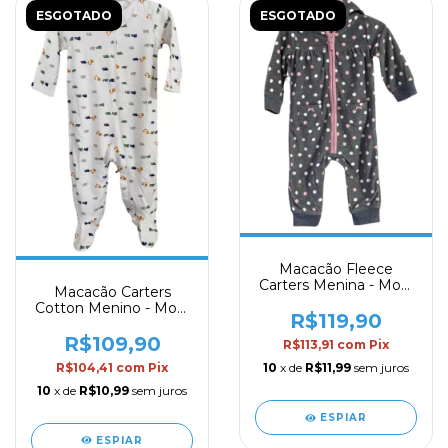
ESGOTADO
ESGOTADO
Macacão Fleece
Carters Menina - Mod.
Macacão Carters
37
Cotton Menino - Mod.
R$119,90
33
R$109,90
R$113,91
com
Pix
R$104,41
com
Pix
10
x de
R$11,99
sem juros
10
x de
R$10,99
sem juros
ESPIAR
ESPIAR