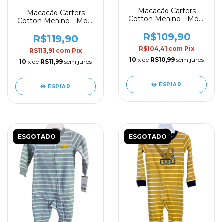
Macacão Carters
Macacão Carters
Cotton Menino - Mod.
Cotton Menino - Mod.
61
58
R$109,90
R$119,90
R$104,41
com
Pix
R$113,91
com
Pix
10
x de
R$10,99
sem juros
10
x de
R$11,99
sem juros
ESPIAR
ESPIAR
ESGOTADO
ESGOTADO