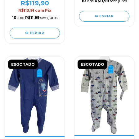
10
x de
R$11,99
sem juros
R$119,90
R$113,91
com
Pix
ESPIAR
10
x de
R$11,99
sem juros
ESPIAR
ESGOTADO
ESGOTADO