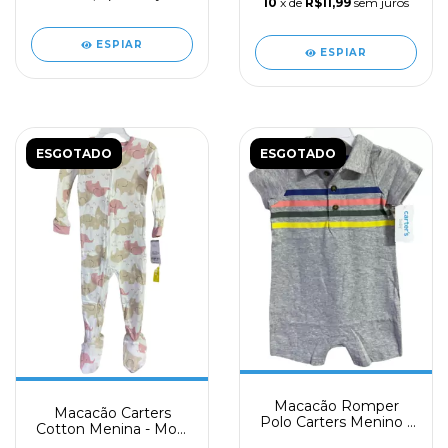
10
x de
R$11,99
sem juros
ESPIAR
ESPIAR
ESGOTADO
ESGOTADO
Macacão Romper
Macacão Carters
Polo Carters Menino -
Cotton Menina - Mod.
Mod. 36
83