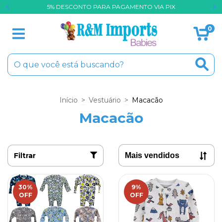
O
5% DESCONTO PARA PAGAMENTO VIA PIX
0
Início
>
Vestuário
>
Macacão
Macacão
Filtrar
30
%
9
%
OFF
OFF