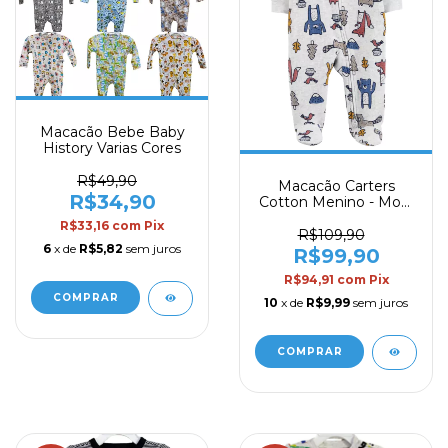
Macacão Bebe Baby
History Varias Cores
R$49,90
Macacão Carters
R$34,90
Cotton Menino - Mod.
12
R$33,16
com
Pix
R$109,90
6
x de
R$5,82
sem juros
R$99,90
R$94,91
com
Pix
COMPRAR
10
x de
R$9,99
sem juros
COMPRAR