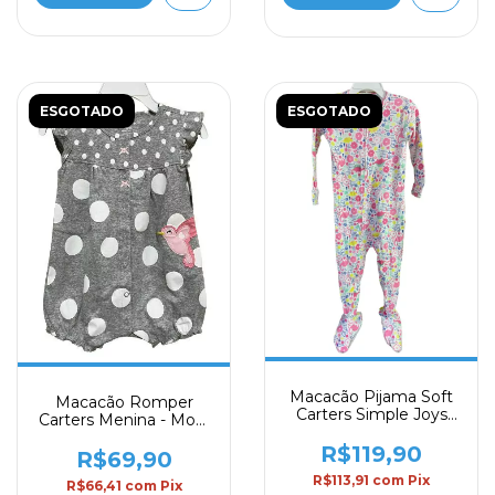
ESGOTADO
ESGOTADO
Macacão Pijama Soft
Macacão Romper
Carters Simple Joys
Carters Menina - Mod.
Menina Mod. 47
13
R$119,90
R$69,90
R$113,91
com
Pix
R$66,41
com
Pix