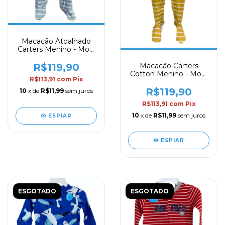
Macacão Atoalhado
Carters Menino - Mod.
67
R$119,90
Macacão Carters
Cotton Menino - Mod.
R$113,91
com
Pix
73
R$119,90
10
x de
R$11,99
sem juros
R$113,91
com
Pix
10
x de
R$11,99
sem juros
ESPIAR
ESPIAR
ESGOTADO
ESGOTADO