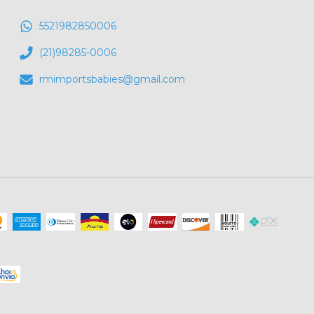
5521982850006
(21)98285-0006
rmimportsbabies@gmail.com