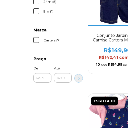
24m (5)
9m (1)
Marca
Conjunto Jardin
Camisa Carters M
Carters (7)
Mod. 01
R$149,9
R$142,41
co
Preço
10
x de
R$14,99
se
De
Até
ESGOTADO