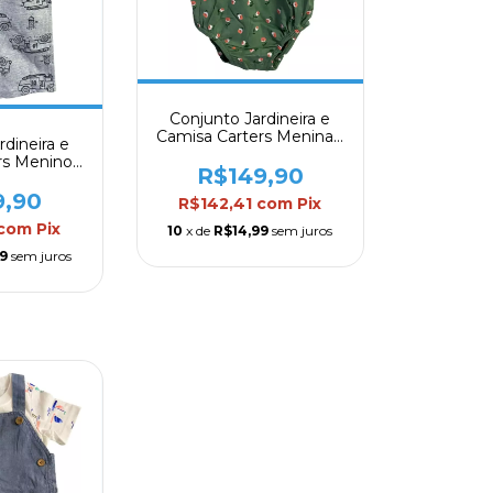
Conjunto Jardineira e
Camisa Carters Menina -
rdineira e
Mod. 04
rs Menino -
R$149,90
 13
9,90
R$142,41
com
Pix
com
Pix
10
x de
R$14,99
sem juros
9
sem juros