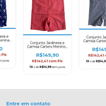
eira e
Conjunto Ja
enina -
Camisa Carte
Conjunto Jardineira e
Mod.
Camisa Carters Menino -
0
R$14
Mod. 05
R$149,90
m
Pix
R$142,41
m juros
R$142,41
com
Pix
10
x de
R$14,9
10
x de
R$14,99
sem juros
Entre em contato