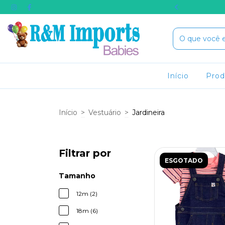
RA COMPRA USE O CUPOM BEMVINDO
Início
Pro
Início
>
Vestuário
>
Jardineira
Filtrar por
ESGOTADO
Tamanho
12m (2)
18m (6)