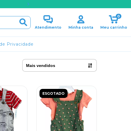
PARCELAMENTO EM ATÉ 
0
Atendimento
Minha conta
Meu carrinho
 de Privacidade
ESGOTADO