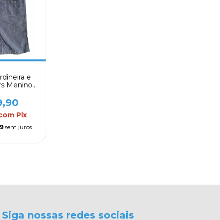
rdineira e
rs Menino -
 06
9,90
com
Pix
9
sem juros
Siga nossas redes sociais