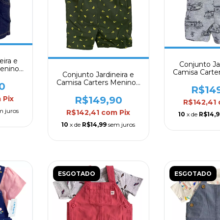
eira e
Conjunto Ja
enino -
Camisa Carte
Conjunto Jardineira e
Mod.
Camisa Carters Menino -
0
R$14
Mod. 02
R$149,90
m
Pix
R$142,41
m juros
R$142,41
com
Pix
10
x de
R$14,9
10
x de
R$14,99
sem juros
ESGOTADO
ESGOTADO