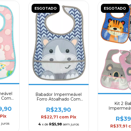
ESGOTADO
ESGOTADO
meável
Babador Impermeável
o Com
Forro Atoalhado Com
Lhama
Kit 2 B
Bolso Coletor
9,90
Impermeá
Rinoceronte Clingo
R$23,90
Bolso Colet
Pix
R$22,71
com
Pix
37c
R$39
 juros
4
x de
R$5,98
sem juros
R$37,91