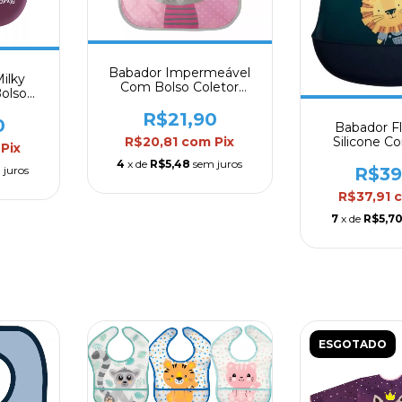
Babador Impermeável
ilky
Com Bolso Coletor
olso
Coala Clingo 39cm
go
R$21,90
0
Babador F
R$20,81
com
Pix
Silicone C
Pix
Coletor 
4
x de
R$5,48
sem juros
 juros
R$39
R$37,91
7
x de
R$5,7
ESGOTADO