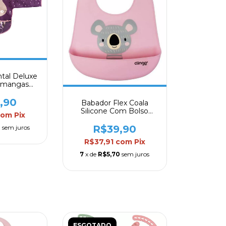
tal Deluxe
 mangas
so Coletor
go
,90
Babador Flex Coala
Silicone Com Bolso
com
Pix
Coletor Clingo
R$39,90
0
sem juros
R$37,91
com
Pix
7
x de
R$5,70
sem juros
ESGOTADO