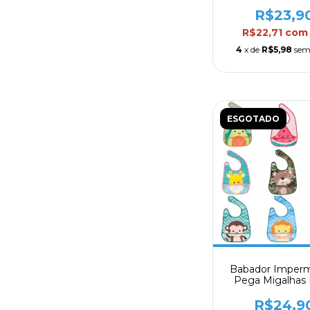
Bolso Coletor C
R$23,9
R$22,71
com
4
x de
R$5,98
sem
ESGOTADO
Babador Imper
Pega Migalhas F
Animal Fun B
R$24,9