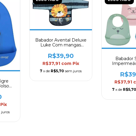
Babador Avental Deluxe
Luke Com mangas
Longas e Bolso Coletor
Clingo
R$39,90
Babador S
R$37,91
com
Pix
Impermeáv
Migalhas G
7
x de
R$5,70
sem juros
R$39
igre
R$37,91
olso
7
x de
R$5,7
go
0
Pix
 juros