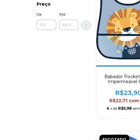
Preço
De
Até
Babador Pocket
Impermeável
Bolso Coletor C
R$23,9
R$22,71
com
4
x de
R$5,98
sem
ESGOTADO