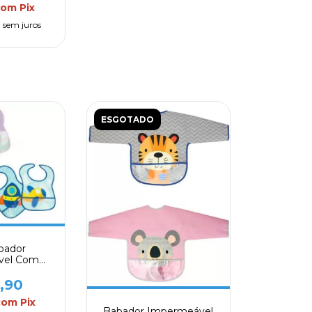
com
Pix
0
sem juros
ESGOTADO
abador
vel Com
or Clingo
,90
com
Pix
Babador Impermeável