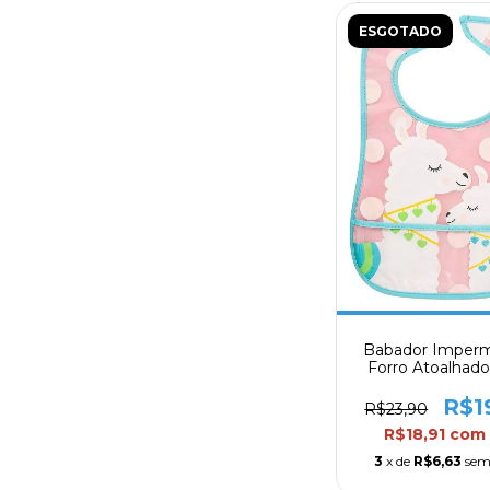
ESGOTADO
Babador Imper
Forro Atoalhad
Bolso Coletor 
Clingo
R$1
R$23,90
R$18,91
com
3
x de
R$6,63
sem