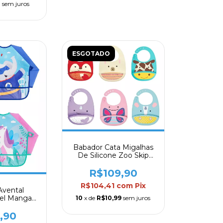
0
sem juros
ESGOTADO
Babador Cata Migalhas
De Silicone Zoo Skip
Hop
R$109,90
R$104,41
com
Pix
Avental
el Manga
10
x de
R$10,99
sem juros
o Coletor
a
,90