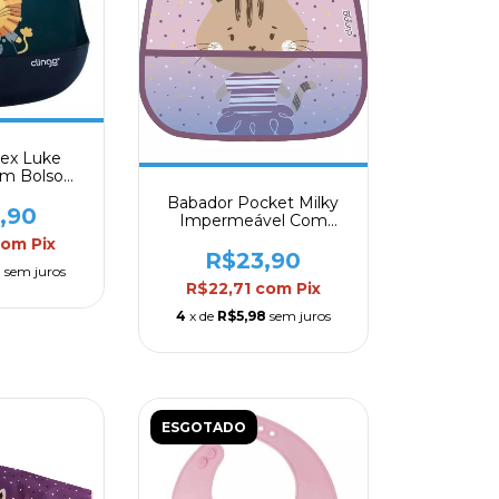
lex Luke
om Bolso
Clingo
Babador Pocket Milky
,90
Impermeável Com
Bolso Coletor Clingo
com
Pix
R$23,90
0
sem juros
R$22,71
com
Pix
4
x de
R$5,98
sem juros
ESGOTADO