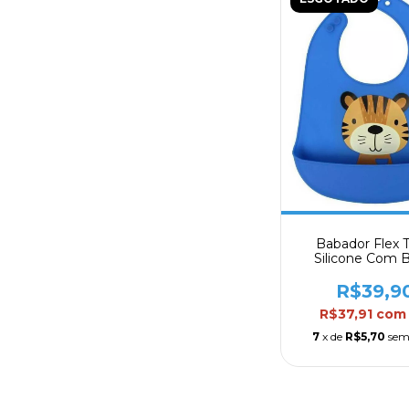
Babador Flex T
Silicone Com B
Coletor Clin
R$39,9
R$37,91
com
7
x de
R$5,70
sem