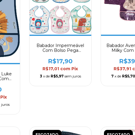
Babador Impermeável
Babador Aven
Com Bolso Pega
Milky Com
Migalhas Buba
Longas e Bol
Clin
R$17,90
R$39
R$17,01
com
Pix
R$37,91
 Luke
3
x de
R$5,97
sem juros
7
x de
R$5,7
 Com
lingo
0
Pix
 juros
ESGOTADO
ESGOTADO