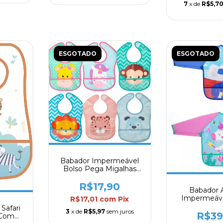
7
x de
R$5,7
ESGOTADO
ESGOTADO
Babador Impermeável
Bolso Pega Migalhas
3m+ Buba
R$17,90
Babador 
Impermeáv
R$17,01
com
Pix
Longa Bols
Safari
3
x de
R$5,97
sem juros
Bub
R$39
 Com