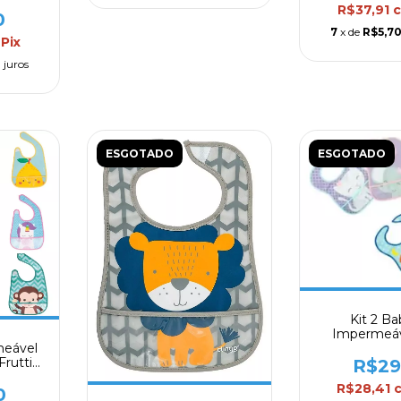
lingo
R$37,91
0
7
x de
R$5,7
Pix
 juros
ESGOTADO
ESGOTADO
Kit 2 B
Impermeá
Bolso Colet
meável
rutti
R$29
uba
R$28,41
0