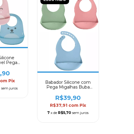
ilicone
el Pega
umy Buba
,90
com
Pix
Babador Silicone com
Pega Migalhas Buba
0
sem juros
Lançamento
R$39,90
R$37,91
com
Pix
7
x de
R$5,70
sem juros