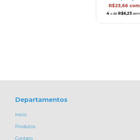
R$23,66
com
4
x de
R$6,23
sem
Departamentos
Início
Produtos
Contato