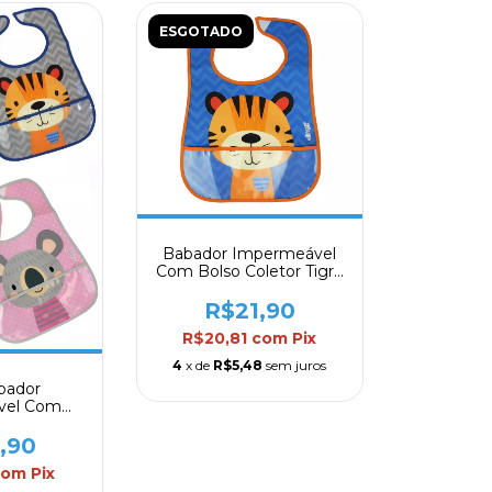
ESGOTADO
Babador Impermeável
Com Bolso Coletor Tigre
Clingo 39cm
R$21,90
R$20,81
com
Pix
4
x de
R$5,48
sem juros
abador
vel Com
or Clingo
m
,90
com
Pix