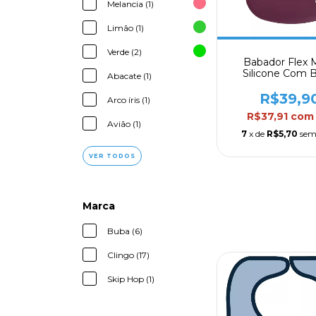
Melancia (1)
Limão (1)
Verde (2)
Babador Flex M
Silicone Com B
Abacate (1)
Coletor Clin
R$39,9
Arco íris (1)
R$37,91
com
Avião (1)
7
x de
R$5,70
sem
VER TODOS
Marca
Buba (6)
Clingo (17)
Skip Hop (1)