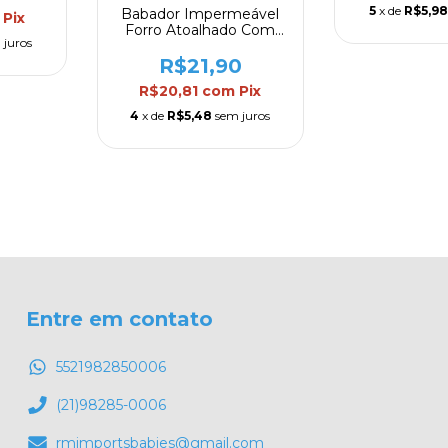
5
x de
R$5,9
Babador Impermeável
Pix
Forro Atoalhado Com
 juros
Bolso Coletor Leão
Clingo
R$21,90
R$20,81
com
Pix
4
x de
R$5,48
sem juros
Entre em contato
5521982850006
(21)98285-0006
rmimportsbabies@gmail.com