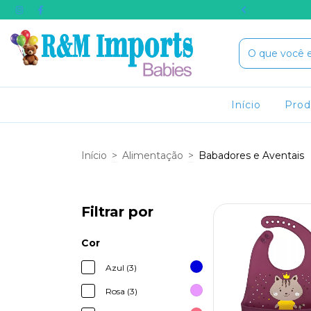
RA COMPRA USE O CUPOM BEMVINDO
Início
Pro
Início
>
Alimentação
>
Babadores e Aventais
Filtrar por
Cor
Azul (3)
Rosa (3)