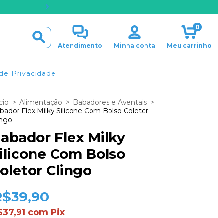
PARCELAMENTO EM ATÉ 
0
Atendimento
Minha conta
Meu carrinho
 de Privacidade
cio
>
Alimentação
>
Babadores e Aventais
>
bador Flex Milky Silicone Com Bolso Coletor
ingo
abador Flex Milky
ilicone Com Bolso
oletor Clingo
R$39,90
$37,91
com
Pix