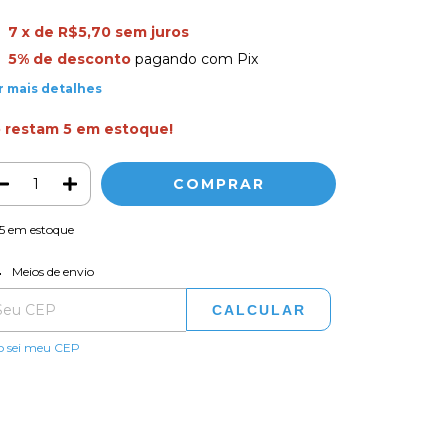
7
x de
R$5,70
sem juros
5% de desconto
pagando com Pix
r mais detalhes
 restam
5
em estoque!
5
em estoque
ALTERAR CEP
regas para o CEP:
Meios de envio
CALCULAR
o sei meu CEP