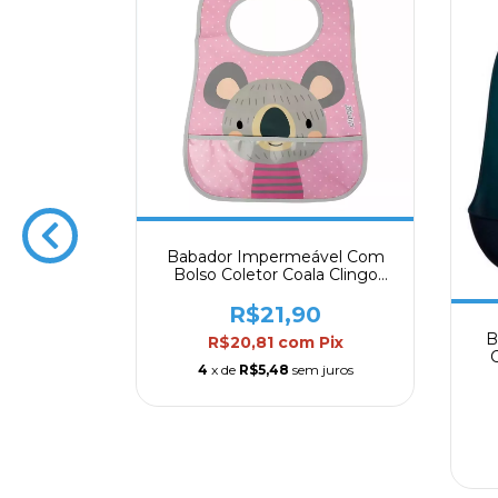
Babador Impermeável Com
Bolso Coletor Coala Clingo
39cm
R$21,90
B
R$20,81
com
Pix
ável Com
C
o Coletor
4
x de
R$5,48
sem juros
0
Pix
 juros