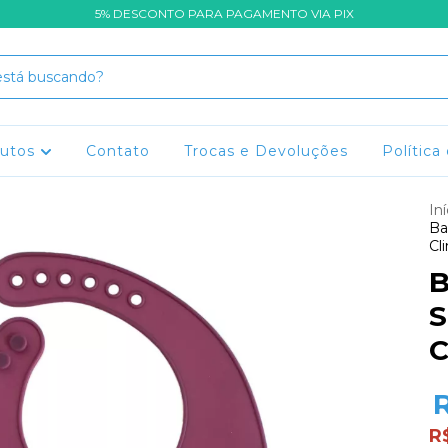
5% DESCONTO PARA PAGAMENTO VIA PIX
dutos
Contato
Trocas e Devoluções
Política
Iní
Ba
Cl
B
S
C
R