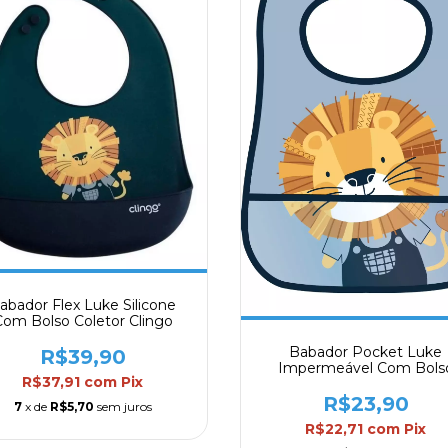
abador Flex Luke Silicone
om Bolso Coletor Clingo
Babador Pocket Luke
R$39,90
Impermeável Com Bols
R$37,91
com
Pix
Coletor Clingo
R$23,90
7
x de
R$5,70
sem juros
R$22,71
com
Pix