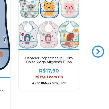
Babador Impermeável Com
Bolso Pega Migalhas Buba
R$17,90
R$17,01
com
Pix
3
x de
R$5,97
sem juros
Babad
o
Imperm
C
R$