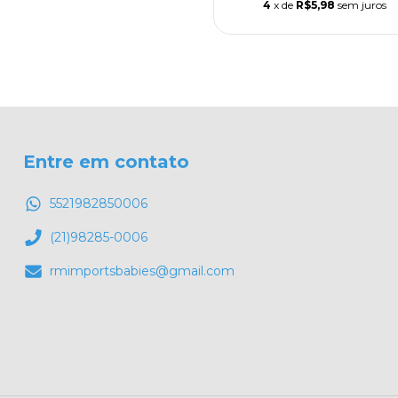
4
x de
R$5,98
sem juros
Entre em contato
5521982850006
(21)98285-0006
rmimportsbabies@gmail.com